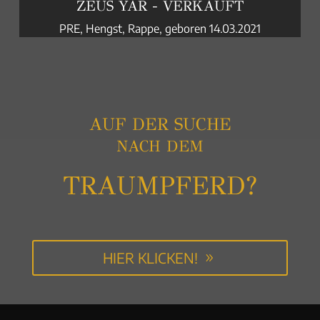
ZEUS YAR - VERKAUFT
PRE, Hengst, Rappe, geboren 14.03.2021
PSL, Hengst, Fuchs, geboren 10.04.2022
AUF DER SUCHE
NACH DEM
TRAUMPFERD?
HIER KLICKEN!