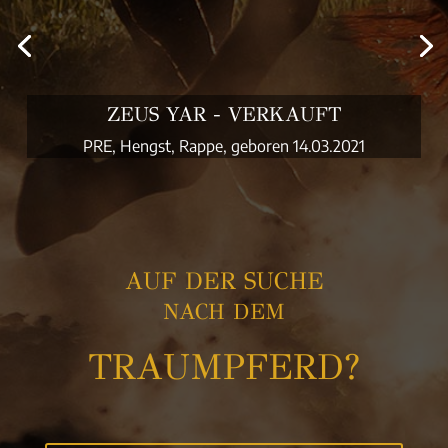
ZEUS YAR - VERKAUFT
PRE, Hengst, Rappe, geboren 14.03.2021
PSL, Hengst, Fuchs, geboren 10.04.2022
AUF DER SUCHE
NACH DEM
TRAUMPFERD?