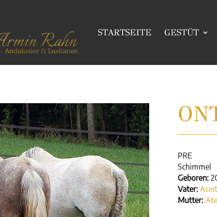
STARTSEITE
GESTÜT
ON
PRE
Schimmel
Geboren:
2
Vater:
Aceit
Mutter:
Ate