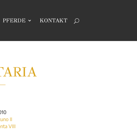
PFERDE
KONTAKT
TARIA
010
uno II
nta VIII