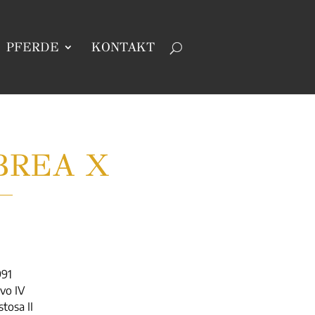
PFERDE
KONTAKT
BREA X
91
vo IV
tosa II