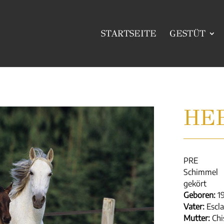
STARTSEITE
GESTÜT
HE
PRE
Schimmel
gekört
Geboren:
19
Vater:
Escla
Mutter:
Chis